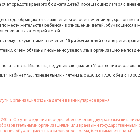
 счет средств краевого бюджета детей, посещающих лагеря с дневн
ущего года обращаются с заявлением об обеспечении двухразовым п
и по месту жительства ребенка - в отношении детей, обучающихся в
ошении иных категорий детей.
 к нему документами в течение
15 рабочих дней
со дня регистраци
путевки, о чем обязаны письменно уведомить в организацию не поздн
оселова Татьяна Ивановна, ведущий специалист Управления образовани
4, кабинет №3, понедельник – пятница, с 8.30 до 17.30, обед с 13.00 
уги Организация отдыха детей в каникулярное время
 № 240-п "Об утверждении порядка обеспечения двухразовым питание
образовательными организациями или краевыми государственными
ления обучающихся в каникулярное время, без взимания платы"