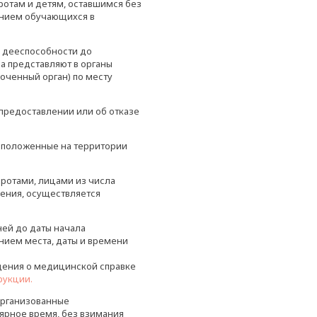
ротам и детям, оставшимся без
чением обучающихся в
й дееспособности до
да представляют в органы
оченный орган) по месту
предоставлении или об отказе
асположенные на территории
ротами, лицами из числа
ления, осуществляется
ней до даты начала
нием места, даты и времени
едения о медицинской справке
рукции.
организованные
рное время, без взимания