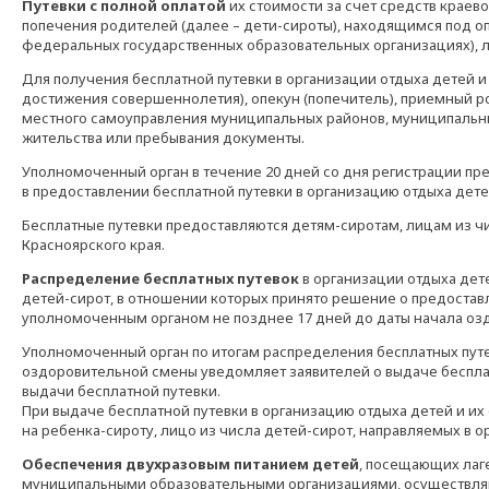
Путевки с полной оплатой
их стоимости за счет средств краев
попечения родителей (далее – дети-сироты), находящимся под оп
федеральных государственных образовательных организациях), л
Для получения бесплатной путевки в организации отдыха детей 
достижения совершеннолетия), опекун (попечитель), приемный род
местного самоуправления муниципальных районов, муниципальных
жительства или пребывания документы.
Уполномоченный орган в течение 20 дней со дня регистрации пр
в предоставлении бесплатной путевки в организацию отдыха дете
Бесплатные путевки предоставляются детям-сиротам, лицам из ч
Красноярского края.
Распределение бесплатных путевок
в организации отдыха дет
детей-сирот, в отношении которых принято решение о предостав
уполномоченным органом не позднее 17 дней до даты начала оз
Уполномоченный орган по итогам распределения бесплатных путе
оздоровительной смены уведомляет заявителей о выдаче бесплат
выдачи бесплатной путевки.
При выдаче бесплатной путевки в организацию отдыха детей и и
на ребенка-сироту, лицо из числа детей-сирот, направляемых в 
Обеспечения двухразовым питанием детей
, посещающих лаг
муниципальными образовательными организациями, осуществляю