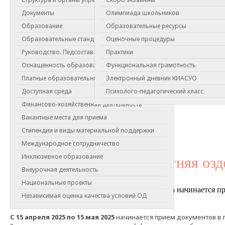
Документы
Олимпиада школьников
Образование
Образовательные ресурсы
Образовательные стандарты
Оценочные процедуры
Руководство. Педсостав.
Практики
Оснащенность образовательного процесса
Функциональная грамотность
Платные образовательные услуги
Электронный дневник КИАСУО
Доступная среда
Психолого-педагогический класс
Финансово-хозяйственная деятельность
Вакантные места для приема
Стипендии и виды материальной поддержки
Международное сотрудничество
Инклюзивное образование
Летняя озд
Внеурочная деятельность
Национальные проекты
С 1 февраля 2025 года
по
15 апреля 2025 года
начинается пр
Независимая оценка качества условий ОД
иТ.
отдыха «Зеленогорская» МБУ ДО ЦЭК
С 15 апреля 2025 по 15 мая 2025
начинается прием документов в 