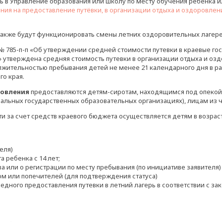
ь в Управление образования или школу по месту обучения ребенка 
ния на предоставление путёвки, в организации отдыха и оздоровлен
также будут функционировать смены летних оздоровительных лагер
 № 785-п-п «Об утверждении средней стоимости путевки в краевые го
 утверждена средняя стоимость путевки в организации отдыха и оз
олжительностью пребывания детей не менее 21 календарного дня в ра
о края.
ровления
предоставляются детям-сиротам, находящимся под опекой 
льных государственных образовательных организациях), лицам из ч
и за счет средств краевого бюджета осуществляется детям в возрас
еля)
а ребенка с 14 лет;
ва или о регистрации по месту пребывания (по инициативе заявителя)
ном или попечителей (для подтверждения статуса)
дного предоставления путевки в летний лагерь в соответствии с за