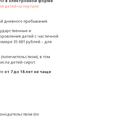
или
в электронной форме
ия детей на портале
ей дневного пребывания.
сударственные и
доровления детей с частичной
змере 35 681 рублей – для
(попечительством), в том
исла детей-сирот.
те
от 7 до 18 лет не чаще
конодательством (по