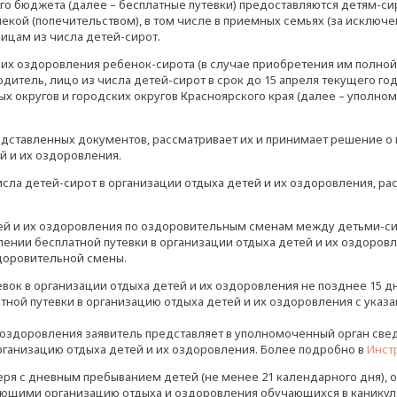
ого бюджета (далее – бесплатные путевки) предоставляются детям-си
екой (попечительством), в том числе в приемных семьях (за исклю
ицам из числа детей-сирот.
и их оздоровления ребенок-сирота (в случае приобретения им полно
итель, лицо из числа детей-сирот в срок до 15 апреля текущего го
 округов и городских округов Красноярского края (далее – уполном
едставленных документов, рассматривает их и принимает решение о 
й и их оздоровления.
исла детей-сирот в организации отдыха детей и их оздоровления, р
ей и их оздоровления по оздоровительным сменам между детьми-си
лении бесплатной путевки в организации отдыха детей и их оздоров
доровительной смены.
вок в организации отдыха детей и их оздоровления не позднее 15 д
ной путевки в организацию отдыха детей и их оздоровления с указа
х оздоровления заявитель представляет в уполномоченный орган св
организацию отдыха детей и их оздоровления. Более подробно в
Инст
еря с дневным пребыванием детей (не менее 21 календарного дня), 
щими организацию отдыха и оздоровления обучающихся в каникуля