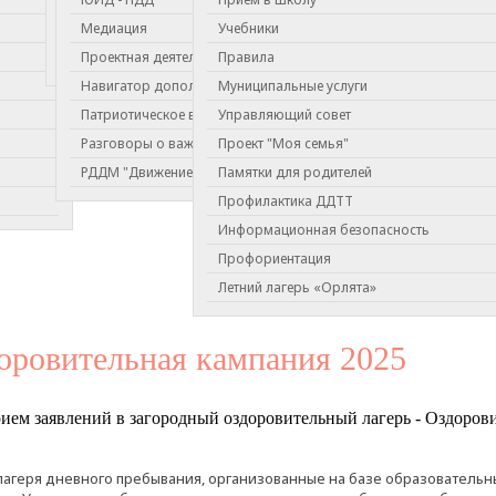
КДР 4 класс
Медиация
Учебники
КДР 6 класс
Проектная деятельность
Правила
Навигатор дополнительного образования
Муниципальные услуги
Патриотическое воспитание
Управляющий совет
Разговоры о важном
Проект "Моя семья"
РДДМ "Движение Первых"
Памятки для родителей
Профилактика ДДТТ
Информационная безопасность
Профориентация
Летний лагерь «Орлята»
оровительная кампания 2025
ием заявлений в загородный оздоровительный лагерь - Оздорови
лагеря дневного пребывания, организованные на базе образователь