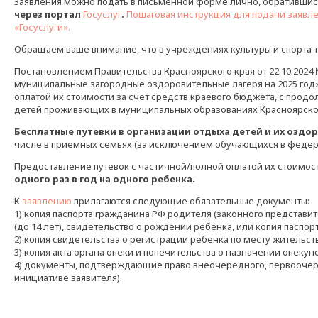
Заявления можно подать в письменной форме лично, обратившис
через портал
Госуслуг
.
Пошаговая инструкция для подачи заявле
«Госуслуги».
Обращаем ваше внимание, что в учреждениях культуры и спорта 
Постановлением Правительства Красноярского края от 22.10.2024
муниципальные загородные оздоровительные лагеря на 2025 год»
оплатой их стоимости за счет средств краевого бюджета, с прод
детей проживающих в муниципальных образованиях Красноярског
Бесплатные путевки в организации отдыха детей
и их оздо
числе в приемных семьях (за исключением обучающихся в федера
Предоставление путевок с частичной/полной оплатой их стоимост
одного раз в год на одного ребенка.
К
заявлению
прилагаются следующие обязательные документы:
1) копия паспорта гражданина РФ родителя (законного представит
(до 14 лет), свидетельство о рождении ребенка, или копия паспорт
2) копия свидетельства о регистрации ребенка по месту жительст
3) копия акта органа опеки и попечительства о назначении опеку
4) документы, подтверждающие право внеочередного, первоочере
инициативе заявителя).