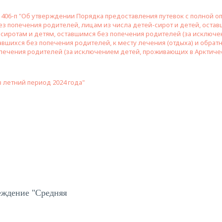
 406-п "Об утверждении Порядка предоставления путевок с полной оп
з попечения родителей, лицам из числа детей-сирот и детей, остав
-сиротам и детям, оставшимся без попечения родителей (за исключ
тавшихся без попечения родителей, к месту лечения (отдыха) и обра
печения родителей (за исключением детей, проживающих в Арктичес
 летний период 2024 года"
еждение "Средняя