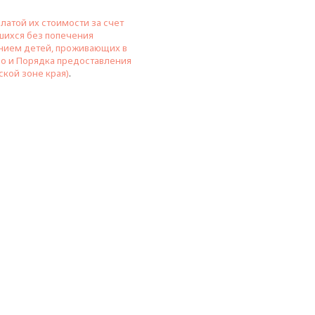
латой их стоимости за счет
шихся без попечения
ением детей, проживающих в
тно и Порядка предоставления
кой зоне края)
.