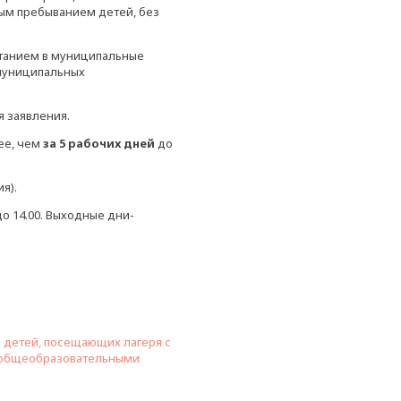
ым пребыванием детей, без
итанием в муниципальные
 муниципальных
я заявления.
ее, чем
за 5 рабочих дней
до
я).
до 14.00. Выходные дни-
м детей, посещающих лагеря с
 общеобразовательными