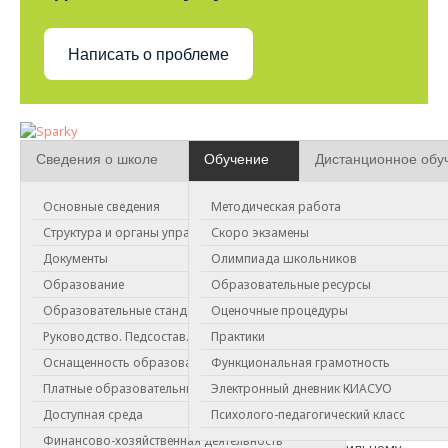
Написать о проблеме
Сведения о школе
Обучение
Дистанционное обу
Основные сведения
Методическая работа
Всероссийская олимпиада
Структура и органы управления
Скоро экзамены
школьников
Документы
Олимпиада школьников
Образование
Образовательные ресурсы
Всероссийская олимпиада школьников (ВсОШ) является
Образовательные стандарты
Оценочные процедуры
самым престижным и масштабным интеллектуальным
Руководство. Педсостав.
Практики
состязанием для школьников России.
Оснащенность образовательного процесса
Функциональная грамотность
Олимпиада проводится ежегодно по 24 предметам.
Платные образовательные услуги
Электронный дневник КИАСУО
Федеральным законодательством предусмотрена
льгота для призёров и победителей олимпиады –
Доступная среда
Психолого-педагогический класс
поступление в вуз без вступительных испытаний по
Финансово-хозяйственная деятельность
специальности, которая соответствует профильному