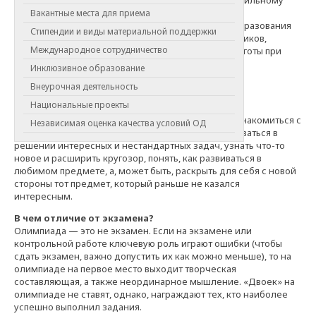
направлению олимпиады.
Вакантные места для приема
Ежегодно Министерство науки и высшего образования
Стипендии и виды материальной поддержки
РФ утверждает
Перечень олимпиад
школьников,
Международное сотрудничество
победители и призеры которых получают льготы при
поступлении в вузы.
Инклюзивное образование
Презентация ВсОШ
Внеурочная деятельность
Национальные проекты
Зачем участвовать в олимпиадах?
Участие в олимпиадах позволяет школьникам познакомиться с
Независимая оценка качества условий ОД
новыми гранями школьных предметов, потренироваться в
решении интересных и нестандартных задач, узнать что-то
новое и расширить кругозор, понять, как развиваться в
любимом предмете, а, может быть, раскрыть для себя с новой
стороны тот предмет, который раньше не казался
интересным.
В чем отличие от экзамена?
Олимпиада — это не экзамен. Если на экзамене или
контрольной работе ключевую роль играют ошибки (чтобы
сдать экзамен, важно допустить их как можно меньше), то на
олимпиаде на первое место выходит творческая
составляющая, а также неординарное мышление. «Двоек» на
олимпиаде не ставят, однако, награждают тех, кто наиболее
успешно выполнил задания.