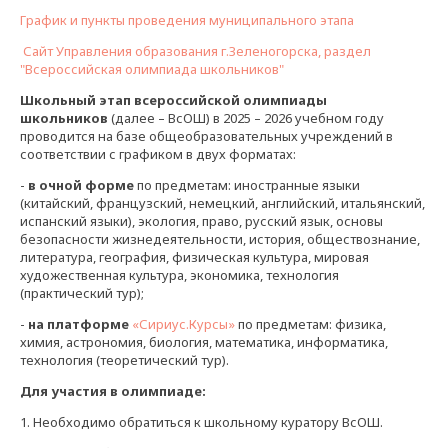
График и пункты проведения муниципального этапа
Сайт Управления образования г.Зеленогорска, раздел
"Всероссийская олимпиада школьников"
Школьный этап всероссийской олимпиады
школьников
(далее – ВсОШ) в 2025 – 2026 учебном году
проводится на базе общеобразовательных учреждений в
соответствии с графиком в двух форматах:
-
в очной форме
по предметам: иностранные языки
(китайский, французский, немецкий, английский, итальянский,
испанский языки), экология, право, русский язык, основы
безопасности жизнедеятельности, история, обществознание,
литература, география, физическая культура, мировая
художественная культура, экономика, технология
(практический тур);
-
на платформе
«Сириус.Курсы»
по предметам: физика,
химия, астрономия, биология, математика, информатика,
технология (теоретический тур).
Для участия в олимпиаде:
1. Необходимо обратиться к школьному куратору ВсОШ.