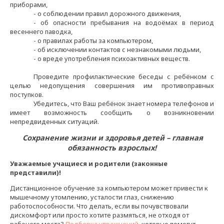
приборами,
- о соблюдении правил дорожного движения,
- об опасности пребывания на водоёмах в период
весеннего паводка,
- о правилах работы за компьютером,
- об исключении контактов с незнакомыми людьми,
- о вреде употребления психоактивных веществ.
Проведите профилактические беседы с ребёнком с
целью недопущения совершения им противоправных
поступков.
Убедитесь, что Ваш ребёнок знает номера телефонов и
имеет возможность сообщить о возникновении
непредвиденных ситуаций.
Сохранение жизни и здоровья детей – главная
обязанность взрослых!
Уважаемые учащиеся и родители (законные
представили)!
Дистанционное обучение за компьютером может привести к
мышечному утомлению, усталости глаз, снижению
работоспособности. Что делать, если вы почувствовали
дискомфорт или просто хотите размяться, не отходя от
рабочего места?
Подборка упражнений
, которые помогут