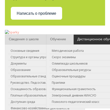
Написать о проблеме
Сведения о школе
Обучение
Дистанционное обу
Основные сведения
Методическая работа
Дистанционное обучение
Структура и органы управления
Скоро экзамены
Документы
Олимпиада школьников
Решение о формах обучения школьников было принято 6
Образование
Образовательные ресурсы
ноября на заседании комиссии по предупреждению и
ликвидации чрезвычайных ситуаций и обеспечению
Образовательные стандарты
Оценочные процедуры
пожарной безопасности города Зеленогорска.
Руководство. Педсостав.
Практики
Распоряжение "От изменение в организации
Оснащенность образовательного процесса
Функциональная грамотность
образовательного процесса" от 04.12.2020г.
Платные образовательные услуги
Электронный дневник КИАСУО
Организация образовательного процесса с 07.12.20 до
Доступная среда
Психолого-педагогический класс
12.12.2020
Финансово-хозяйственная деятельность