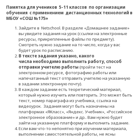
Памятка для
учеников 5
-11
классов по
организации
обучения
с применением дистанционных технологий в
МБОУ «СОШ №175»
Зайдите в
Netschool
. В разделе «Домашнее задание»
вы увидите задания на урок (ссылки на электронные
ресурсы, прикрепленные файлы по предмету).
Смотреть нужно задание на то число, когда у вас
будет урок по расписанию.
В тексте задания указано,
какого
числа
необходимо выполнить работу, способ
отправки учителю работы
(пройти тест на
электронном ресурсе, фотографию работы или
напечатанный текст отправить учителю на указанную
в задании электронную почту).
В каждом задании есть теоретический материал,
который нужно изучить или повторить. Это может быть
текст, номер параграфа из учебника, ссылка на
видеоурок. Задания могут быть назначены на
платформах «
ЯКласс
», «Яндекс. Учебник», «Российское
электронное образование» и др.
. Вам нужно будет
зайти на указанную платформу и выполнить задание.
Если вам что-то непонятно при изучении материала,
выполнении самостоятельной работы, не ясны