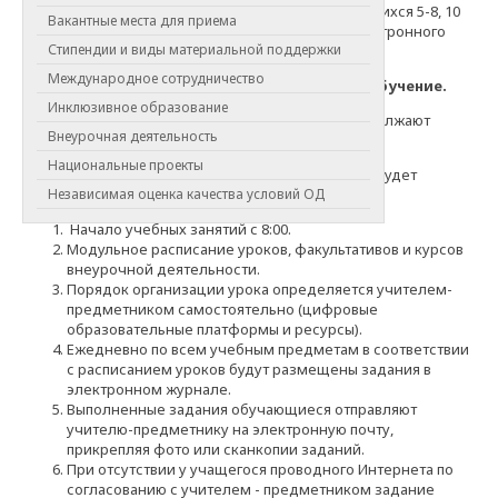
Реализация образовательных программ для учащихся 5-8, 10
Вакантные места для приема
классов будет организована с применением электронного
Стипендии и виды материальной поддержки
обучения и дистанционных технологий.
Международное сотрудничество
Учащиеся 9 и 11 классов продолжают очное обучение.
Инклюзивное образование
Учащиеся начальной школы с 1 по 4-й класс продолжают
Внеурочная деятельность
очное обучение.
Национальные проекты
С 9 ноября в школе для учащихся 5-8, 10 классов будет
введено обучение в дистанционном режиме.
Независимая оценка качества условий ОД
Начало учебных занятий с 8:00.
Модульное расписание уроков, факультативов и курсов
внеурочной деятельности.
Порядок организации урока определяется учителем-
предметником самостоятельно (цифровые
образовательные платформы и ресурсы).
Ежедневно по всем учебным предметам в соответствии
с расписанием уроков будут размещены задания в
электронном журнале.
Выполненные задания обучающиеся отправляют
учителю-предметнику на электронную почту,
прикрепляя фото или сканкопии заданий.
При отсутствии у учащегося проводного Интернета по
согласованию с учителем - предметником задание