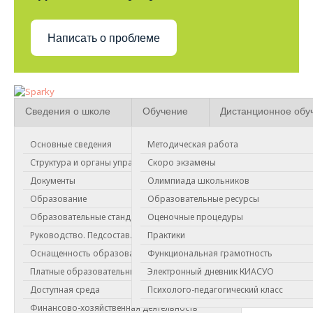
Написать о проблеме
Сведения о школе
Обучение
Дистанционное обу
Основные сведения
Методическая работа
РДДМ "Движение Первых"
Структура и органы управления
Скоро экзамены
Документы
Олимпиада школьников
(РДДМ)
БЫТЬ С РОССИЕЙ. БЫТЬ ЧЕЛОВЕКОМ. БЫТЬ
Образование
Образовательные ресурсы
ВМЕСТЕ.БЫТЬ В ДВИЖЕНИИ. БЫТЬ ПЕРВЫМ.
Образовательные стандарты
Оценочные процедуры
Документы РДДМ
Руководство. Педсостав.
Практики
Направления движения РДДМ
Оснащенность образовательного процесса
Функциональная грамотность
Ценности движения РДДМ
Платные образовательные услуги
Электронный дневник КИАСУО
Доступная среда
Психолого-педагогический класс
ДЕЯТЕЛЬНОСТЬ РДДМ НА ТЕРРИТОРИИ КРАСНОЯРСКОГО КРАЯ
Финансово-хозяйственная деятельность
Методичка МАРАФОН РДДМ