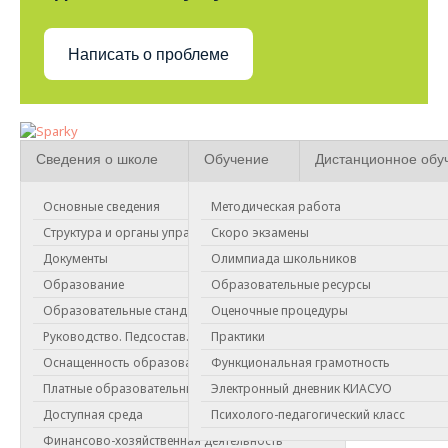
Написать о проблеме
Сведения о школе
Обучение
Дистанционное обу
Основные сведения
Методическая работа
Памятки
Структура и органы управления
Скоро экзамены
Документы
Олимпиада школьников
Служба примирения в школе
Образование
Образовательные ресурсы
Если ты злишься?
Образовательные стандарты
Оценочные процедуры
Гид медиации
Руководство. Педсостав.
Практики
Оснащенность образовательного процесса
Функциональная грамотность
Copyright © 2026 МБОУ "СОШ 175"
Платные образовательные услуги
Электронный дневник КИАСУО
Новости
Доступная среда
Психолого-педагогический класс
Фотогалерея
Финансово-хозяйственная деятельность