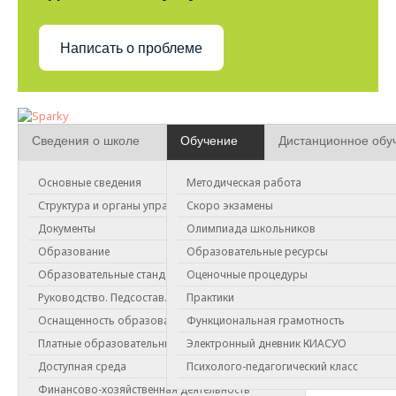
Написать о проблеме
Сведения о школе
Обучение
Дистанционное обу
Основные сведения
Методическая работа
Наставничество
Структура и органы управления
Скоро экзамены
Документы
Олимпиада школьников
Положение о программе наставничества в МБОУ "СОШ №175"
Образование
Образовательные ресурсы
Приказ об утверждении Положения о наставничестве,
Образовательные стандарты
Оценочные процедуры
программы наставничества "ПРОвожатый", дорожной карты по
Руководство. Педсостав.
Практики
её реализации
Оснащенность образовательного процесса
Функциональная грамотность
Приказ о назначении куратора, ответственного за реализацию
Платные образовательные услуги
Электронный дневник КИАСУО
программы наставничества "ПРОвожатый"
Доступная среда
Психолого-педагогический класс
Приказ о назначении наставников и формировании
наставнических пар
Финансово-хозяйственная деятельность