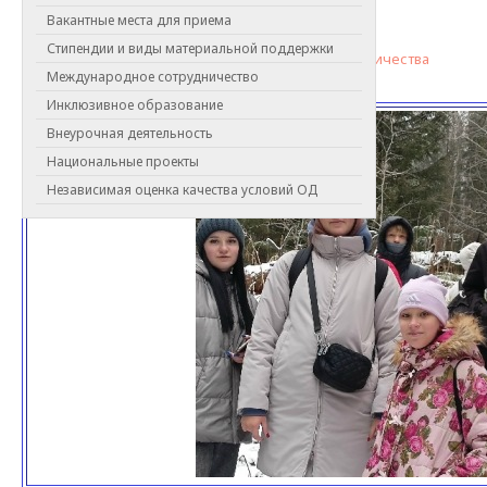
Вакантные места для приема
Программа наставничества "ПРОвожатый"
Стипендии и виды материальной поддержки
"Дорожная карта" реализации программы наставничества
Международное сотрудничество
"ПРОвожатый"
Инклюзивное образование
Внеурочная деятельность
Национальные проекты
Независимая оценка качества условий ОД